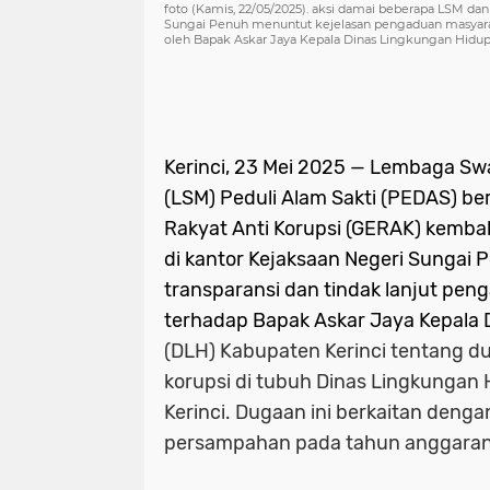
foto (Kamis, 22/05/2025). aksi damai beberapa LSM da
Sungai Penuh menuntut kejelasan pengaduan masyarak
oleh Bapak Askar Jaya Kepala Dinas Lingkungan Hidup
Kerinci, 23 Mei 2025
— Lembaga Swa
(LSM)
Peduli Alam Sakti
(PEDAS) be
Rakyat Anti Korupsi
(GERAK) kembal
di kantor Kejaksaan Negeri Sungai
transparansi dan tindak lanjut pe
terhadap Bapak Askar Jaya Kepala 
(DLH) Kabupaten Kerinci tentang
du
korupsi di tubuh Dinas Lingkungan
Kerinci. Dugaan ini berkaitan deng
persampahan pada tahun anggaran