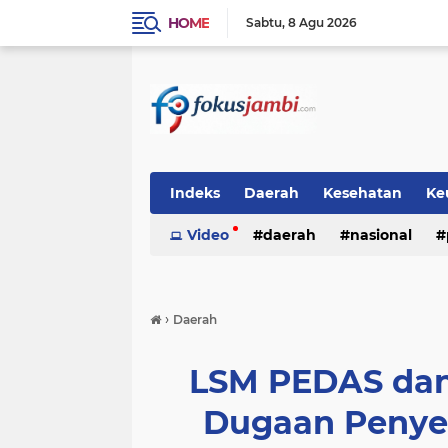
HOME
Sabtu
8 Agu 2026
Indeks
Daerah
Kesehatan
Ke
Video
daerah
nasional
›
Daerah
LSM PEDAS da
Dugaan Penye