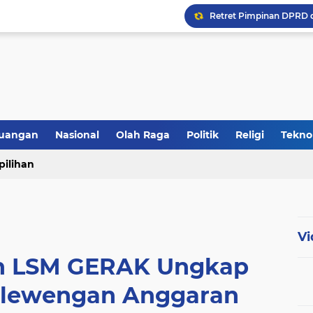
uangan
Nasional
Olah Raga
Politik
Religi
Tekno
pilihan
Vi
n LSM GERAK Ungkap
lewengan Anggaran