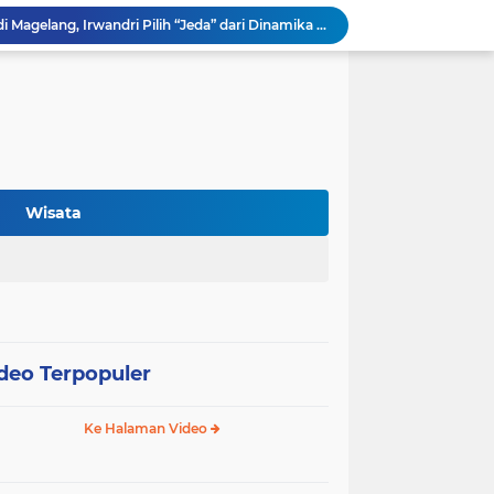
Retret Pimpinan DPRD di Magelang, Irwandri Pilih “Jeda” dari Dinamika Politik Daerah
Musrenbang RKPD 2027: Gubernur Al Haris Dorong Akselerasi Ekonomi Inklusif, Sinkronisasi Pusat–Daerah Disorot
Bupati Kerinci Hadiri Musrenbang RKPD Provinsi Jambi 2027, Dorong Sinkronisasi Pembangunan
Penertiban Pasar Tanjung Bajure, Ujian Konsistensi Pemkot Sungai Penuh
Mobil Tangki Bermuatan Solar Industri Terbalik di Batang Merangin, Penanganan akan Diserahkan ke Polres Kerinci
Gabungan LSM Lakukan Aksi Kritisi Razia PETI, BBTNKS Didesak Lebih Transparan
Soroti Pengelolaan Parkir, masyarakat Desak Dishub Wajibkan Karcis Resmi untuk Pengguna
Hadiri Rakornas di Jakarta, Bupati Kerinci Tegaskan Strategi Hadapi Ancaman Kekeringan Pertanian
Wisata
Rotasi ASN, Bupati Monadi Dorong Reformasi Birokrasi dan Percepatan Layanan Publik
Retret Lemhannas, Hutri Randa Tegaskan Komitmen Perkuat Kinerja DPRD
deo Terpopuler
Ke Halaman Video