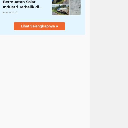
Bermuatan Solar
Industri Terbalik di
Batang Merangin,
Penanganan akan
Diserahkan ke Polres
Lihat Selengkapnya
Kerinci