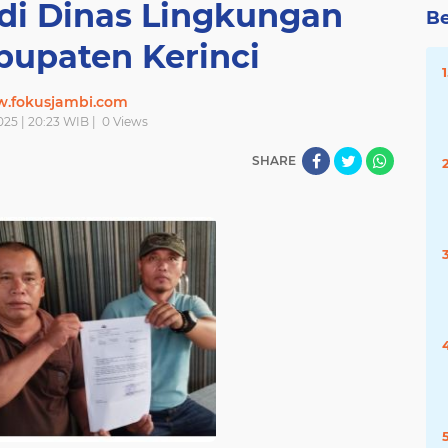
di Dinas Lingkungan
Be
bupaten Kerinci
.fokusjambi.com
025 | 20:23 WIB |
0
Views
SHARE