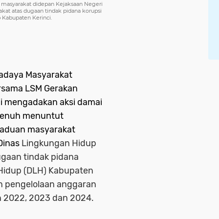
n masyarakat didepan Kejaksaan Negeri
at atas dugaan tindak pidana korupsi
 Kabupaten Kerinci.
daya Masyarakat
rsama LSM
Gerakan
i mengadakan aksi damai
 Penuh menuntut
ngaduan masyarakat
Dinas
Lingkungan Hidup
gaan tindak pidana
 Hidup (DLH) Kabupaten
an pengelolaan anggaran
 2022, 2023 dan 2024.