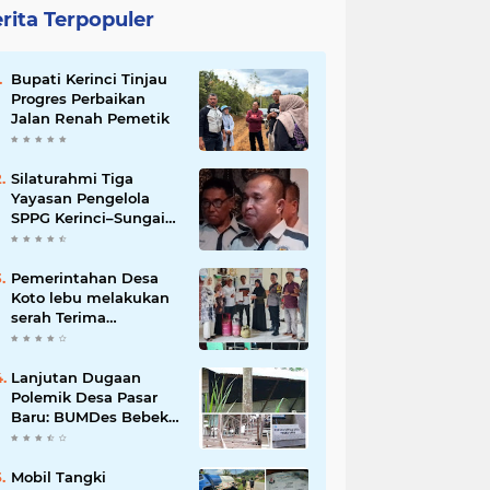
rita Terpopuler
Bupati Kerinci Tinjau
Progres Perbaikan
Jalan Renah Pemetik
Silaturahmi Tiga
Yayasan Pengelola
SPPG Kerinci–Sungai
Penuh Bahas
Penguatan Program
Makan Bergizi Gratis
Pemerintahan Desa
Koto lebu melakukan
serah Terima
Inventaris BUMDes
Lanjutan Dugaan
Polemik Desa Pasar
Baru: BUMDes Bebek
Petelur Gagal,
Transparansi Kades
Dipertanyakan
Mobil Tangki