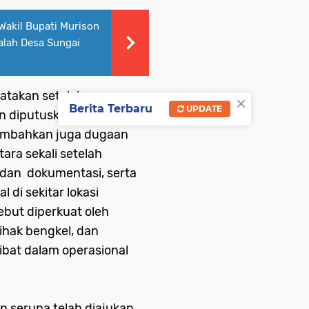
Wakil Bupati Murison
alah Desa Sungai
atakan setelah
×
Berita Terbaru
UPDATE
an diputuskan bahwa
itambahkan juga dugaan
tara sekali setelah
dan dokumentasi, serta
 di sekitar lokasi
ut diperkuat oleh
ihak bengkel, dan
ibat dalam operasional
n serupa telah diajukan