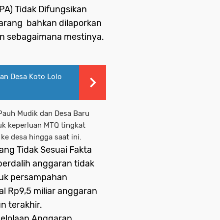
A) Tidak Difungsikan
Jarang bahkan dilaporkan
an sebagaimana mestinya.
an Desa Koto Lolo
 Pauh Mudik dan Desa Baru
k keperluan MTQ tingkat
ke desa hingga saat ini.
ang Tidak Sesuai Fakta
 berdalih anggaran tidak
tuk persampahan
al Rp9,5 miliar anggaran
 terakhir.
elolaan Anggaran