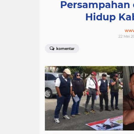
Persampahan 
Hidup Ka
www
22 Mei 2
komentar