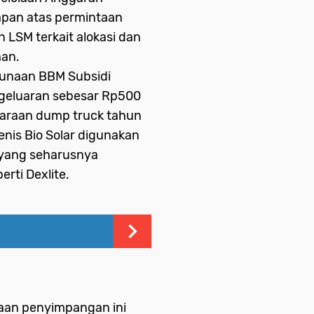
pan atas permintaan
n LSM terkait alokasi dan
an.
unaan BBM Subsidi
eluaran sebesar Rp500
daraan dump truck tahun
jenis Bio Solar digunakan
 yang seharusnya
rti Dexlite.
an penyimpangan ini