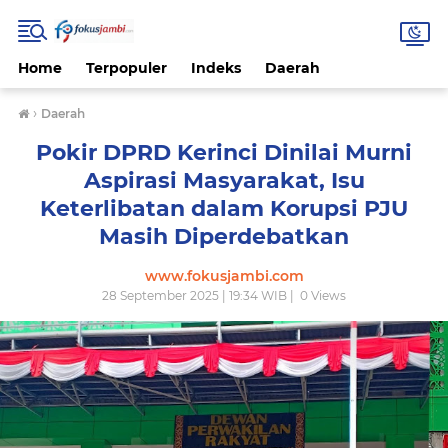
Home
Terpopuler
Indeks
Daerah
›
Daerah
Pokir DPRD Kerinci Dinilai Murni
Aspirasi Masyarakat, Isu
Keterlibatan dalam Korupsi PJU
Masih Diperdebatkan
www.fokusjambi.com
28 September 2025 | 19:34 WIB |
0
Views