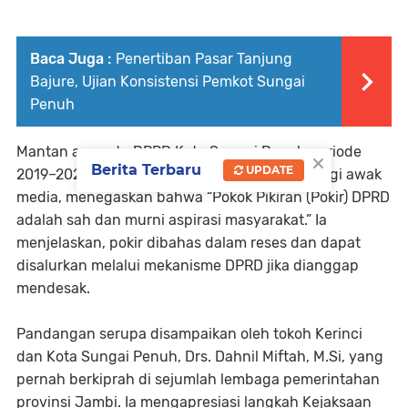
Baca Juga :
Penertiban Pasar Tanjung
Bajure, Ujian Konsistensi Pemkot Sungai
Penuh
Mantan anggota DPRD Kota Sungai Penuh periode
×
Berita Terbaru
UPDATE
2019–2024, Ferry Satria, ST. MM, saat dihubungi awak
media, menegaskan bahwa “Pokok Pikiran (Pokir) DPRD
adalah sah dan murni aspirasi masyarakat.” Ia
menjelaskan, pokir dibahas dalam reses dan dapat
disalurkan melalui mekanisme DPRD jika dianggap
mendesak.
Pandangan serupa disampaikan oleh tokoh Kerinci
dan Kota Sungai Penuh, Drs. Dahnil Miftah, M.Si, yang
pernah berkiprah di sejumlah lembaga pemerintahan
provinsi Jambi. Ia mengapresiasi langkah Kejaksaan